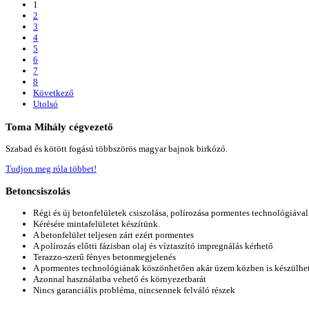
1
2
3
4
5
6
7
8
Következő
Utolsó
Toma
Mihály cégvezető
Szabad és kötött fogású többszörös magyar bajnok birkózó.
Tudjon meg róla többet!
Betoncsiszolás
Régi és új betonfelületek csiszolása, polírozása pormentes technológiával
Kérésére mintafelületet készítünk.
A betonfelület teljesen zárt ezért pormentes
A polírozás előtti fázisban olaj és víztaszító impregnálás kérhető
Terazzo-szerű fényes betonmegjelenés
A pormentes technológiának köszönhetően akár üzem közben is készülhe
Azonnal használatba vehető és környezetbarát
Nincs garanciális probléma, nincsennek felváló részek