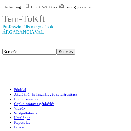
Elérhetőség:
+36 30 940 8622
temto@temto.hu
Tem-To
Kft
Professzionális megoldások
ÁRGARANCIÁVAL
Főoldal
Akciók, új és használt gépek kiárusítása
Betoncsiszolás
Gépkölcsönzés-gépbérlés
Videók
Szolgáltatások
Katalógus
Kapcsolat
Lexikon