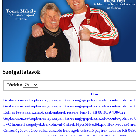
Szolgáltatások
Tételek #
Cím
Gépkölcsönzés-Gépbérlés ,építőipari kis-és nagygépek,csiszoló-bontó-polírozó
Gépkölcsönzés-Gépbérlés ,építőipari kis-és nagygépek,csiszoló-bontó-polírozó
Roll és Festa szerszámok szakemberek részére Tem-To kft 06 30/9 408-622
Gépkölcsönzés-Gépbérlés ,építőipari kis-és nagygépek,csiszoló-bontó-polírozó
PVC lábazati szegélyek,burkolatváltó sínek,lépcsőélvédők,profilok kedvező ár
Csiszológépek bérbe adása-csiszoló korongok-csiszoló papírok-Tem-To Kft 06